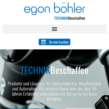
Termin buchen
TECHNIK
Beschaffen
Produkte und Lösungen für Elektroindustrie, Maschinenbau
und Automation. Mit unserem Know-how aus über 45
Jahren Erfahrung unterstützen wir Sie gerne bei Ihren
Vorhaben.