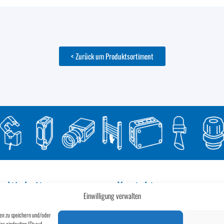
< Zurück um Produktsortiment
altigkeit
Kontakt
Einwilligung verwalten
ehmen Verantwortung für unsere
Egon Böhler GmbH
d gestalten seit 2017 unsere Prozesse
Kesselstraße 54
nen zu speichern und/oder
al.
6922 Wolfurt
er eindeutige IDs auf