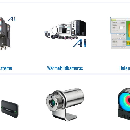
ysteme
Wärmebildkameras
Bele