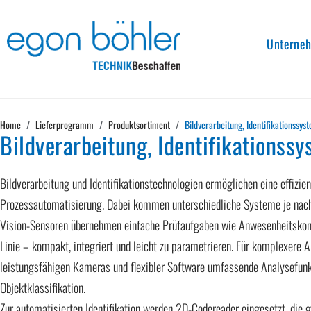
Unterne
Home
Lieferprogramm
Produktsortiment
Bildverarbeitung, Identifikationssys
Bildverarbeitung, Identifikationss
Bildverarbeitung und Identifikationstechnologien ermöglichen eine effizien
Prozessautomatisierung. Dabei kommen unterschiedliche Systeme je nac
Vision-Sensoren übernehmen einfache Prüfaufgaben wie Anwesenheitskont
Linie – kompakt, integriert und leicht zu parametrieren. Für komplexere 
leistungsfähigen Kameras und flexibler Software umfassende Analysefunkti
Objektklassifikation.
Zur automatisierten Identifikation werden 2D-Codereader eingesetzt, die g