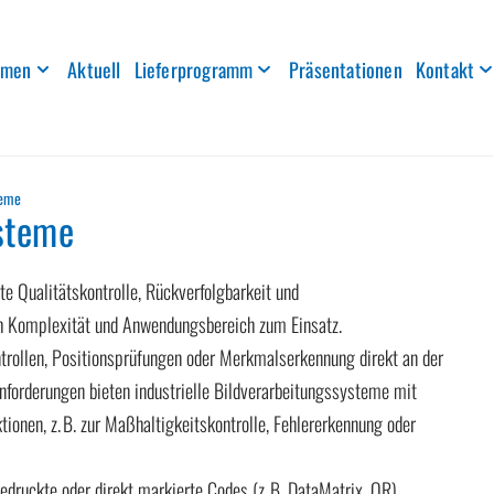
hmen
Aktuell
Lieferprogramm
Präsentationen
Kontakt
teme
ysteme
te Qualitätskontrolle, Rückverfolgbarkeit und
h Komplexität und Anwendungsbereich zum Einsatz.
rollen, Positionsprüfungen oder Merkmalserkennung direkt an der
Anforderungen bieten industrielle Bildverarbeitungssysteme mit
onen, z. B. zur Maßhaltigkeitskontrolle, Fehlererkennung oder
edruckte oder direkt markierte Codes (z. B. DataMatrix, QR)