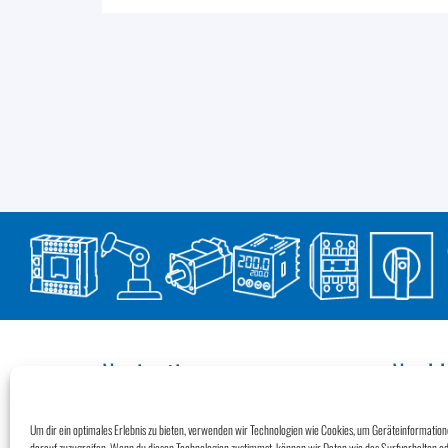
Navigation
Nachh
Impressum
Wir übern
Datenschutz
Umwelt un
Um dir ein optimales Erlebnis zu bieten, verwenden wir Technologien wie Cookies, um Geräteinformatio
Klimaneutr
Newsletter
darauf zuzugreifen. Wenn du diesen Technologien zustimmst, können wir Daten wie das Surfverhalten od