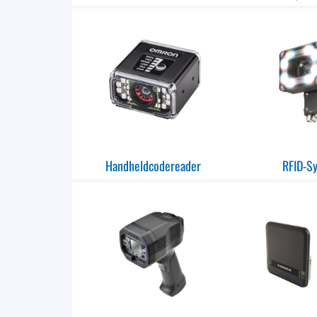
Handheldcodereader
RFID-S