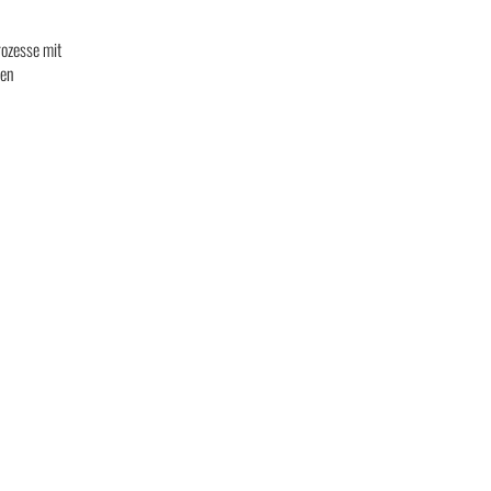
rozesse mit
nen