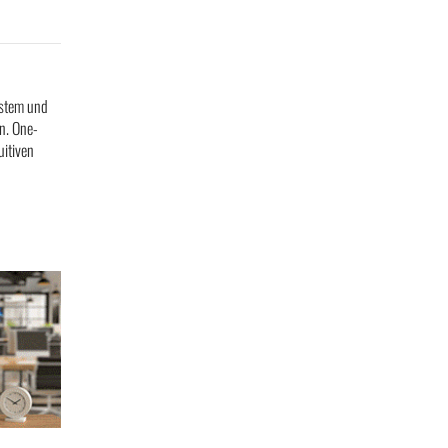
ystem und
n. One-
uitiven