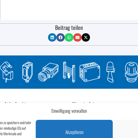
Beitrag teilen
altigkeit
Kontakt
Einwilligung verwalten
ehmen Verantwortung für unsere
Egon Böhler GmbH
d gestalten seit 2017 unsere Prozesse
Kesselstraße 54
nen zu speichern und/oder
al.
6922 Wolfurt
er eindeutige IDs auf
Österreich
Akzeptieren
mmte Merkmale und
+43 5574 76060