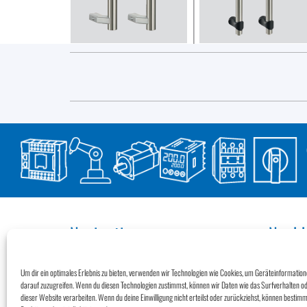
Navigation
Nachh
Impressum
Wir übern
Datenschutz
Umwelt un
Um dir ein optimales Erlebnis zu bieten, verwenden wir Technologien wie Cookies, um Geräteinformatio
Klimaneutr
Newsletter
darauf zuzugreifen. Wenn du diesen Technologien zustimmst, können wir Daten wie das Surfverhalten od
Kontakt
dieser Website verarbeiten. Wenn du deine Einwilligung nicht erteilst oder zurückziehst, können besti