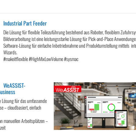
Industrial Part Feeder
Die Lösung für flexible Teilezuführung bestehend aus Roboter, flexiblem Zufuhrs
Bildverarbeitung ist eine leistungsstarke Lösung für Pick-and-Place Anwendunge
Software-Lösung für einfache Inbetriebnahme und Produktumstellung mittels int
Wizards.
#makeitflexible #HighMixLowVolume #sysmac
WeASSIST-
Business
ay Lösung für das umfassende
se – cloudbasiert, einfach
an manuellen Arbeitsplätzen –
zeit